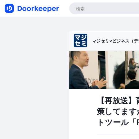
マジセミ×ビジネス（デ
【再放送】
策してます
トツール「F