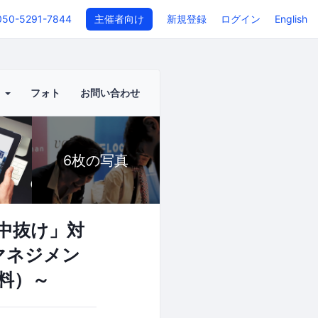
050-5291-7844
主催者向け
新規登録
ログイン
English
ト
フォト
お問い合わせ
6枚の写真
中抜け」対
マネジメン
無料）～