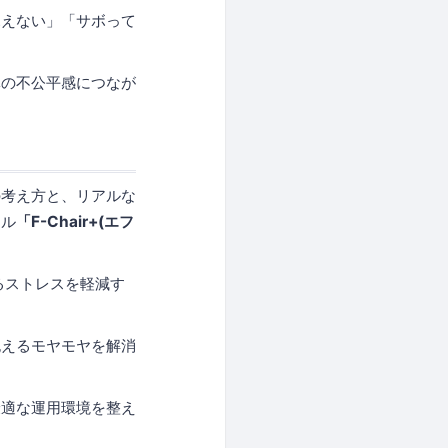
見えない」「サボって
体の不公平感につなが
の考え方と、リアルな
ール
「F-Chair+(エフ
るストレスを軽減す
抱えるモヤモヤを解消
最適な運用環境を整え