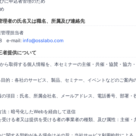
びに申込者管理のため
め
管理者の氏名又は職名、所属及び連絡先
護管理担当者
8 e-mail:
info@osslabo.com
三者提供について
から取得する個人情報を、本セミナーの主催・共催・協賛・協力
する目的：各社のサービス、製品、セミナー、イベントなどのご案内
情報の項目：氏名、所属会社名、メールアドレス、電話番号、部署・
は方法：暗号化したWebを経由して送信
供を受ける者又は提供を受ける者の事業者の種類、及び属性：主催・
扱いに関する契約がある場合はその旨：当社サービス利用約款による