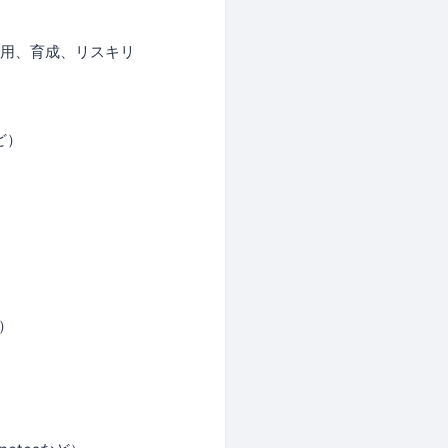
採用、育成、リスキリ
ど）
）