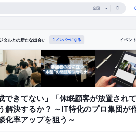
イベン
メンバーになる
ジタルとの新たな出会いと体験）
成できてない」「休眠顧客が放置され
う解決するか？ ～IT特化のプロ集団が
談化率アップを狙う～