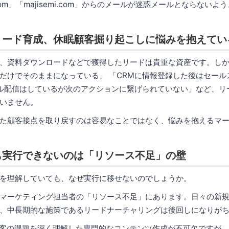
.com」「majisemi.com」からのメールが迷惑メールとならない
リード育成、休眠顧客掘り起こしに悩みを抱えてい
、資料ダウンロードなどで獲得したリードは貴重な資産です。し
だけでそのままになっている」 「CRMに情報登録した後はセール
ル配信はしているが次のアクションに繋げられていない」など、リ
いません。
た顧客接点を取り戻すのは容易なことではなく、悩みを抱えるマ
も実行できないのは「リソース不足」の壁
を理解していても、なぜ実行に移せないのでしょうか。
マーケティング担当者の「リソース不足」にあります。日々の新
、中長期的な施策であるリードナーチャリングは後回しになりが
顧客の課題を深く理解した専門的なコンテンツ作成が不可欠ですが